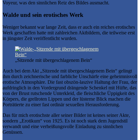
Voyeur, was den sinnlichen Reiz des Bildes ausmacht.
Walde und sein erotisches Werk
Weniger bekannt war lange Zeit, dass er auch ein reiches erotisches
Werk geschaffen hatte mit zahlreichen Aktbildern, die teilweise erst
in jüngster Zeit veröffentlicht wurden.
„Sitzende mit übergeschlagenem Bein“
Auch bei dem Akt „Sitzende mit übergeschlagenem Bein“ gelingt
ihm durch zeichnerische und farbliche Unschärfe eine geheimnisvoll
erotische Atmosphäre. Die fast obszön-laszive Haltung der Frau, der
aufdringlich in den Vordergrund drängende Schenkel mit Hüfte, das
von der Brust rutschende Unterkleid, die fleischliche Üppigkeit des
Körpers, die grellroten Lippen und der lüsterne Blick machen die
Porträtierte zu einer fast ordinär sexuellen Herausforderung.
Das für mich erotischste aller seiner Bilder ist keines seiner Akte,
sondern „Erotikum“ von 1925. Es ist noch stark dem Jugendstil
verwandt und eine verheißungsvolle Einladung zu sinnlichen
Genüssen.