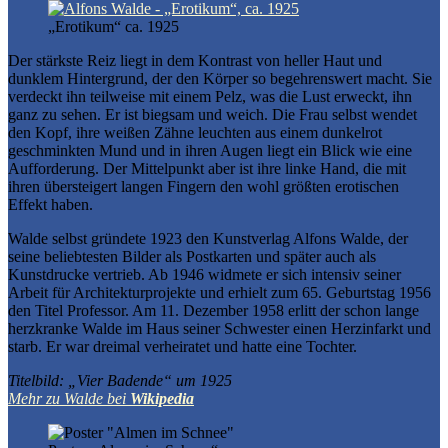
„Erotikum“ ca. 1925
Der stärkste Reiz liegt in dem Kontrast von heller Haut und
dunklem Hintergrund, der den Körper so begehrenswert macht. Sie
verdeckt ihn teilweise mit einem Pelz, was die Lust erweckt, ihn
ganz zu sehen. Er ist biegsam und weich. Die Frau selbst wendet
den Kopf, ihre weißen Zähne leuchten aus einem dunkelrot
geschminkten Mund und in ihren Augen liegt ein Blick wie eine
Aufforderung. Der Mittelpunkt aber ist ihre linke Hand, die mit
ihren übersteigert langen Fingern den wohl größten erotischen
Effekt haben.
Walde selbst gründete 1923 den Kunstverlag Alfons Walde, der
seine beliebtesten Bilder als Postkarten und später auch als
Kunstdrucke vertrieb. Ab 1946 widmete er sich intensiv seiner
Arbeit für Architekturprojekte und erhielt zum 65. Geburtstag 1956
den Titel Professor. Am 11. Dezember 1958 erlitt der schon lange
herzkranke Walde im Haus seiner Schwester einen Herzinfarkt und
starb. Er war dreimal verheiratet und hatte eine Tochter.
Titelbild: „Vier Badende“ um 1925
Mehr zu Walde bei
Wikipedia