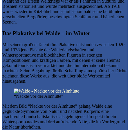
Während des Ersten Weltkriegs war er als Fähnrich in Südtirol und
Bosnien stationiert und wurde mehrfach ausgezeichnet. Ab 1918
war er wieder in Kitzbühel und schuf schon bald seine berühmten
verschneiten Bergdörfer, beschwingten Schifahrer und bäuerlichen
Szenen.
Das Plakative bei Walde – im Winter
Mit seinem großen Talent fürs Plakative entstanden zwischen 1920
und 1938 jene Plakate der Winterlandschaften und
Wintersportmotive mit blockhaften Figuren in strengen
Kompositionen und kräftigen Farben, mit denen er seine Heimat
gekonnt touristisch vermarktet und die ihn international bekannt
machten. Seine Begabung für die Schaffung atmosphärischer Dichte
zeichnen diese Werke aus, die weit über bloße Werbemittel
hinausgehen.
“Nackte vor der Almhütte”
Mit dem Bild “Nackte vor der Almhütte” gelang Walde eine
geglückte Symbiose von Natur und nackten Körpern: eine
prachtvolle Landschaftskulisse als gelungener Prospekt für ein
Wintersportparadies und drei aufreizende Akte, die im Vordergrund
die Natur überhöhen.