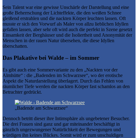
Sein Talent war eine gewisse Unschärfe der Darstellung und eine
große Beherrschung der Lichteffekte, die den weißen Schnee
gleißend erstrahlen und die nackten Körper leuchten lassen. Oft
musste er sich den Vorwurf als Maler von allzu lieblichen Idyllen
gefallen lassen, aber sehr oft wird auch die perfekt in Szene gesetzt
Einsamkeit der Berghäuser und die Isoliertheit und Anonymität der
Menschen in der rauen Natur übersehen, die diese Idyllen
überschatten.
Das Plakative bei Walde – im Sommer
Es gibt auch eine Sommervariante zu den „Nackten vor der
Almhütte“ : die „Badenden im Schwarzsee“, wo der erotische
Aspekt die Naturdarstellung überlagert. Durch das Fehlen von
räumlicher Tiefe werden die nackten Körper fast schamlos an den
Betrachter gedrückt.
„Badende am Schwarzsee“
Dennoch betritt dieser ihre Intimsphäre als ungebetener Besucher.
Die drei Frauen sind ganz und gar miteinander beschäftigt in
gänzlich ungezwungener Natürlichkeit der Bewegungen und
würdigen ihn keines Blickes. Somit wird er zum unschuldigen