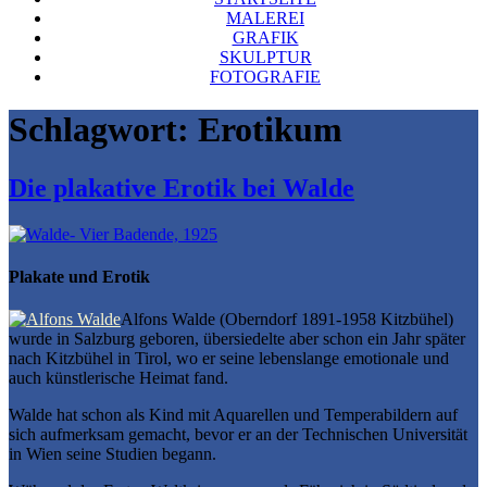
MALEREI
GRAFIK
SKULPTUR
FOTOGRAFIE
Schlagwort:
Erotikum
Die plakative Erotik bei Walde
Plakate und Erotik
Alfons Walde (Oberndorf 1891-1958 Kitzbühel)
wurde in Salzburg geboren, übersiedelte aber schon ein Jahr später
nach Kitzbühel in Tirol, wo er seine lebenslange emotionale und
auch künstlerische Heimat fand.
Walde hat schon als Kind mit Aquarellen und Temperabildern auf
sich aufmerksam gemacht, bevor er an der Technischen Universität
in Wien seine Studien begann.