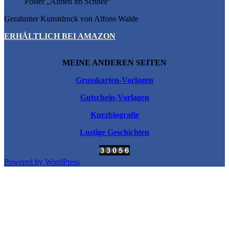
Poster „Almen im Schnee“
Gerahmter Kunstdruck von Alfons Walde
ERHÄLTLICH BEI AMAZON
MEINE ANDEREN SEITEN
Grusskarten-Vorlagen
Gutschein-Vorlagen
Kurzbiografie
Lustige Geschichten
Powered by WordPress